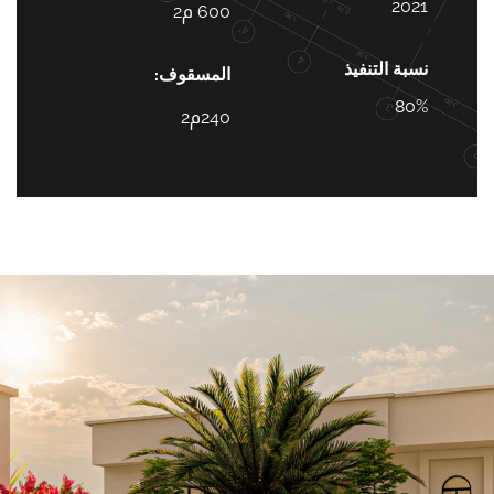
2021
600 م2
نسبة التنفيذ
المسقوف:
80%
240م2