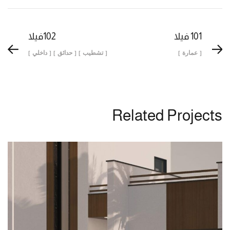
101 فيلا
102فيلا
[ عمارة ]
[ تشطيب ] [ حدائق ] [ داخلي ]
Related Projects
تصميم فيلا بتصميم معماري وتصميم