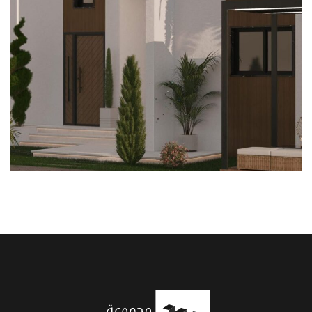
إنشائي محترف
انشائي
داخلي